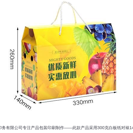
务有限公司专注产品包装印刷制作——此款产品采用300克白板纸对裱140