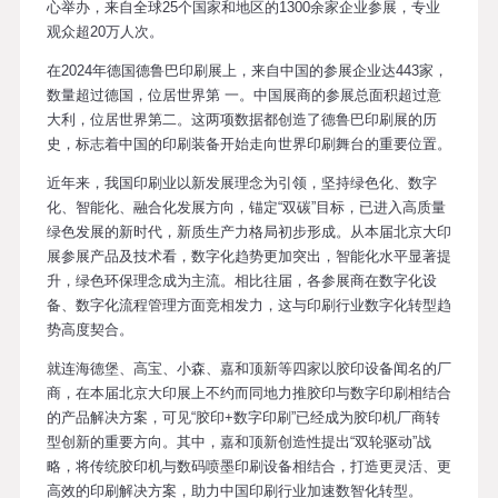
心举办，来自全球25个国家和地区的1300余家企业参展，专业
观众超20万人次。
在2024年德国德鲁巴印刷展上，来自中国的参展企业达443家，
数量超过德国，位居世界第 一。中国展商的参展总面积超过意
大利，位居世界第二。这两项数据都创造了德鲁巴印刷展的历
史，标志着中国的印刷装备开始走向世界印刷舞台的重要位置。
近年来，我国印刷业以新发展理念为引领，坚持绿色化、数字
化、智能化、融合化发展方向，锚定“双碳”目标，已进入高质量
绿色发展的新时代，新质生产力格局初步形成。从本届北京大印
展参展产品及技术看，数字化趋势更加突出，智能化水平显著提
升，绿色环保理念成为主流。相比往届，各参展商在数字化设
备、数字化流程管理方面竞相发力，这与印刷行业数字化转型趋
势高度契合。
就连海德堡、高宝、小森、嘉和顶新等四家以胶印设备闻名的厂
商，在本届北京大印展上不约而同地力推胶印与数字印刷相结合
的产品解决方案，可见“胶印+数字印刷”已经成为胶印机厂商转
型创新的重要方向。其中，嘉和顶新创造性提出“双轮驱动”战
略，将传统胶印机与数码喷墨印刷设备相结合，打造更灵活、更
高效的印刷解决方案，助力中国印刷行业加速数智化转型。