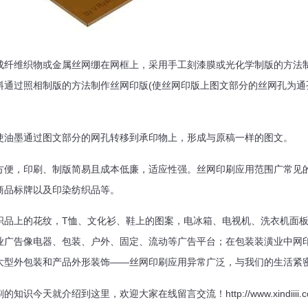
成纤维织物或金属丝网绷在网框上，采用手工刻漆膜或光化学制版的方法
料通过照相制版的方法制作丝网印版(使丝网印版上图文部分的丝网孔为通
使油墨通过图文部分的网孔转移到承印物上，形成与原稿一样的图文。
方便，印刷、制版简易且成本低廉，适应性强。丝网印刷应用范围广常见
商品标牌以及印染纺织品等。
织品上的花纹，T恤、文化衫、鞋上的图案，电冰箱、电视机、洗衣机面
业广告像电器、包装、户外、固定、流动等广告平台；在包装装潢业中网
大型外包装和产品外形装饰——丝网印刷应用异常广泛，与我们的生活紧
今天就介绍到这里，欢迎大家在线留言交流！http://www.xindiiii.c