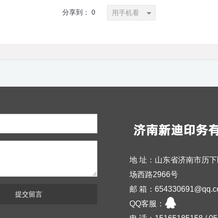
分享到：
0
用手机看
地 址：山东省济南市历下
场西路2966号
邮 箱：654330691@qq.c
提交留言
QQ客服：